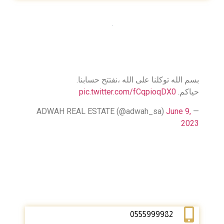
بسم الله توكلنا على الله ،نفتتح حسابنا.
حياكم.
pic.twitter.com/fCqpioqDX0
June 9,
— ADWAH REAL ESTATE (@adwah_sa)
2023
0555999982